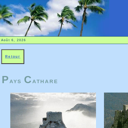
Août 6, 2026
Retour
P
C
AYS
ATHARE