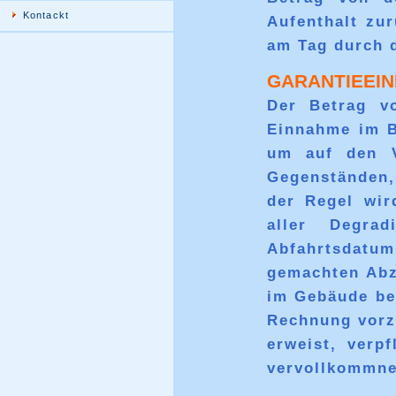
Kontackt
Aufenthalt zu
am Tag durch d
GARANTIEEIN
Der Betrag vo
Einnahme im B
um auf den V
Gegenständen,
der Regel wir
aller Degra
Abfahrtsdatu
gemachten Abz
im Gebäude be
Rechnung vorz
erweist, verp
vervollkommne