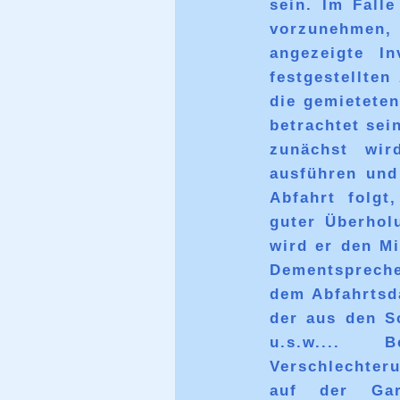
sein. Im Fall
vorzunehmen
angezeigte I
festgestellte
die gemietete
betrachtet sei
zunächst wir
ausführen und
Abfahrt folgt
guter Überhol
wird er den Mi
Dementsprech
dem Abfahrtsd
der aus den S
u.s.w.... 
Verschlechter
auf der Gar