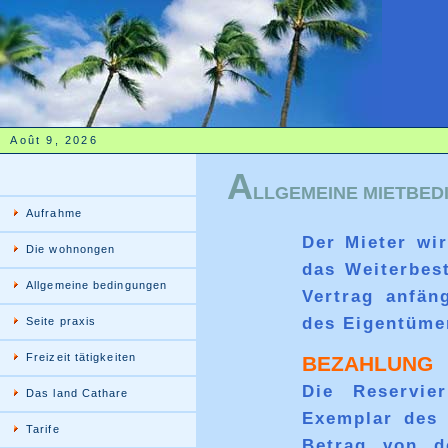
Août 9, 2026
A
LLGEMEINE MIETBE
Aufrahme
Der Mieter wir
Die wohnongen
das Weiterbes
Allgemeine bedingungen
Vertrag anfän
des Eigentüme
Seite praxis
Freizeit tätigkeiten
BEZAHLUNG
Die Reservie
Das land Cathare
Exemplar des 
Tarife
Betrag von d