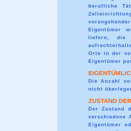
berufliche Tä
Zelteinrich
vorangehend
Eigentümer w
liefern, di
aufrechterhalt
Orte in der v
Eigentümer pas
EIGENTÜMLIC
Die Anzahl vo
nicht überleg
ZUSTAND DER
Der Zustand d
verschiedene 
Eigentümer o