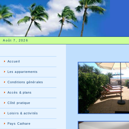
Août 7, 2026
Accueil
Les appartements
Conditions générales
Accès & plans
Côté pratique
Loisirs & activités
Pays Cathare